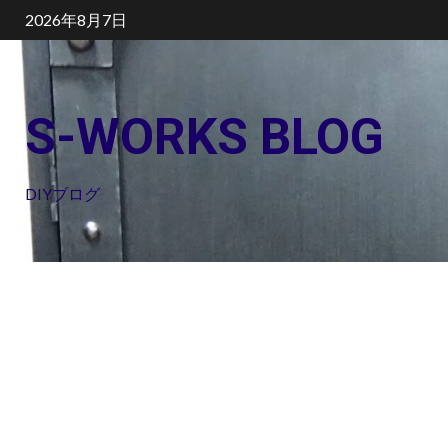
Skip
2026年8月7日
to
content
S-WORKS BLOG
DIYブログ