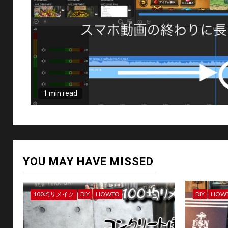
1 min read
YOU MAY HAVE MISSED
100均リメイク
DIY
HOWTO
DIY
HOW