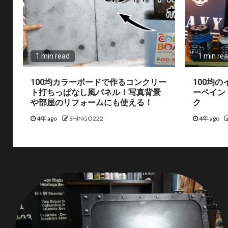
1 min read
1 min re
100均カラーボードで作るコンクリー
100均
ト打ちっぱなし風パネル！写真背景
ーペイン
や部屋のリフォームにも使える！
ク
4年 ago
SHINGO222
4年 ago