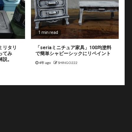
1 min read
ミリタリ
「seriaミニチュア家具」100均塗料
ってみ
で簡単シャビーシックにリペイント
解説。
4年 ago
SHINGO222