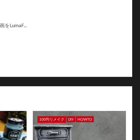
umaF...
100均リメイク
DIY
HOWTO