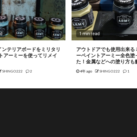
ad
1 min read
のインテリアボードをミリタリ
アウトドアでも使用出来る
トアーミーを使ってリメイ
ーペイントアーミー全色塗
た！金属などへの塗り方も
SHINGO222
2
4年 ago
SHINGO222
1