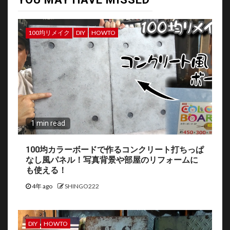
100均リメイク
DIY
HOWTO
1 min read
100均カラーボードで作るコンクリート打ちっぱ
なし風パネル！写真背景や部屋のリフォームに
も使える！
4年 ago
SHINGO222
DIY
HOWTO