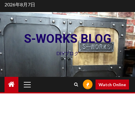
Skip
2026年8月7日
to
content
S-WORKS BLOG
DIYブログ
Primary
Watch Online
Menu