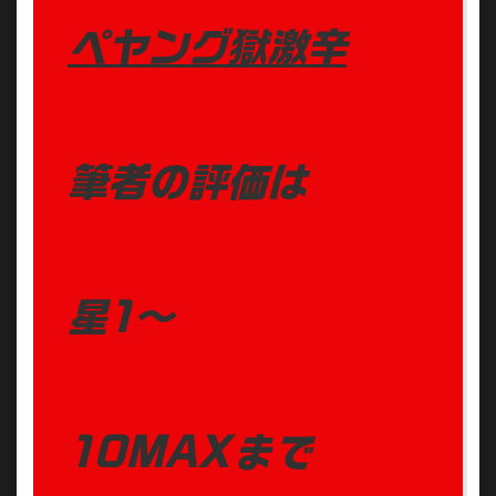
ペヤング獄激辛
筆者の評価は
星1〜
10MAXまで