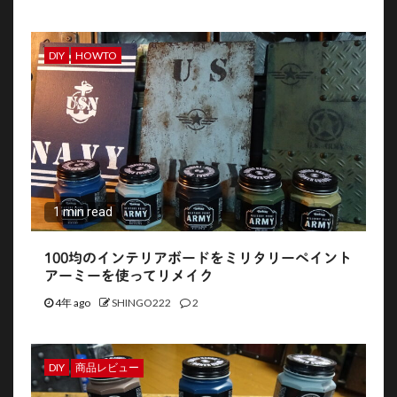
DIY
HOWTO
1 min read
100均のインテリアボードをミリタリーペイント
アーミーを使ってリメイク
4年 ago
SHINGO222
2
DIY
商品レビュー