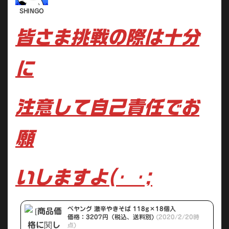
皆さま挑戦の際は十分
に
注意して自己責任でお
願
いしますよ(･_･;
ペヤング 激辛やきそば 118g×18個入
価格：3207円（税込、送料別)
(2020/2/20時
点)