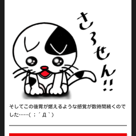
そしてこの後胃が燃えるような感覚が数時間続くので
した……( ；´Д｀)