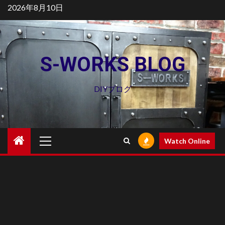
Skip
2026年8月10日
to
content
S-WORKS BLOG
DIYブログ
Primary
Watch Online
Menu