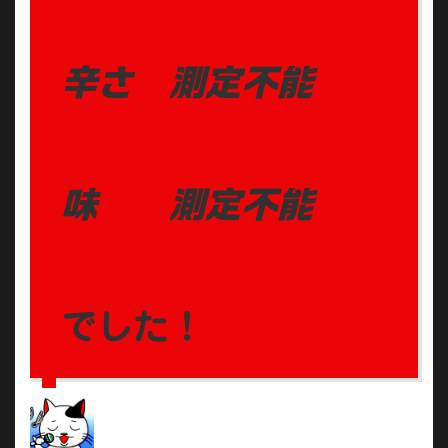
辛さ 測定不能
味 測定不能
でした！