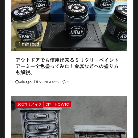
1 min read
アウトドアでも使用出来るミリタリーペイント
アーミー全色塗ってみた！金属などへの塗り方
も解説。
4年 ago
SHINGO222
1
100均リメイク
DIY
HOWTO