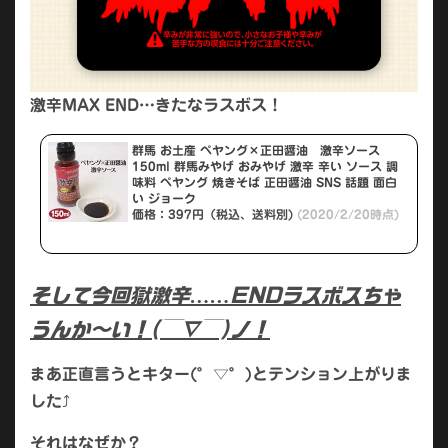
激辛MAX END…きたなラスボス！
群馬 お土産 ペヤング×正田醤油 激辛ソース
150ml 群馬みやげ おみやげ 激辛 辛い ソース 調
味料 ペヤング 焼きそば 正田醤油 SNS 話題 面白
い ジョーク
価格：397円（税込、送料別)
(2020/2/20時点)
そして今回獄激辛……ENDラスボスちゃ
うんか〜い！(￣∇￣)ノ！
まあ正直言うとキター(°▽°)とテンション上がりま
した⤴︎
それはなぜか？